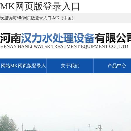
MK网页版登录入口
欢迎访问MK网页版登录入口-MK（中国）
网站MK网页版登录入
关于我们
产品中心
MK网页版登录入
口
MK（中国）
气浮机
潜水搅拌机
污水处理设备配
污水沉淀池