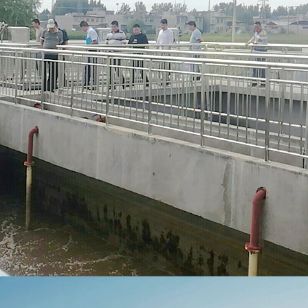
一体化污水处理
机械格栅