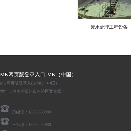
废水处理工程设备
MK网页版登录入口-MK（中国）
MK网页版登录入口-MK（中国）
地址：河南省郑州市惠济区黄古线
梁经理：18503850880
王经理：18539292888