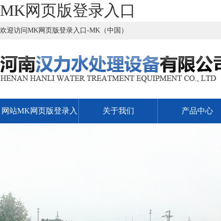
MK网页版登录入口
欢迎访问MK网页版登录入口-MK（中国）
网站MK网页版登录入
关于我们
产品中心
口