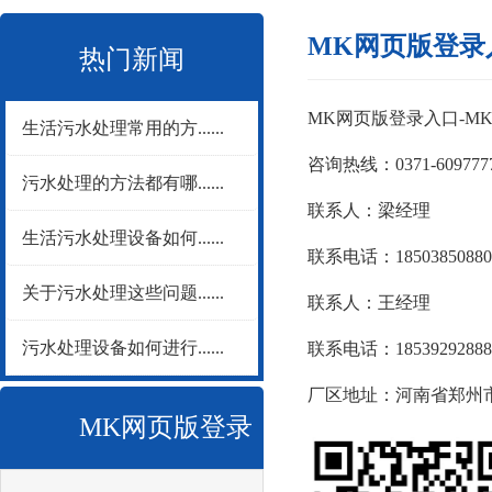
MK网页版登录
热门新闻
MK网页版登录入口-M
生活污水处理常用的方......
咨询热线：0371-609777
污水处理的方法都有哪......
联系人：梁经理
生活污水处理设备如何......
联系电话：1850385088
关于污水处理这些问题......
联系人：王经理
污水处理设备如何进行......
联系电话：1853929288
厂区地址：河南省郑州
MK网页版登录