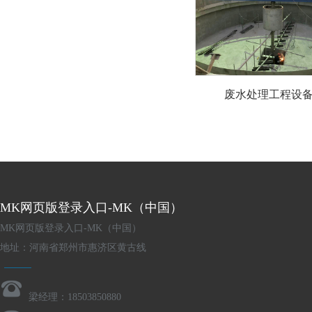
废水处理工程设
MK网页版登录入口-MK（中国）
MK网页版登录入口-MK（中国）
地址：河南省郑州市惠济区黄古线
梁经理：18503850880