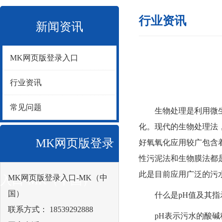
行业资讯
新闻资讯
MK网页版登录入口
行业资讯
常见问题
生物处理是利用微生物
化。现代的生物处理法
MK网页版登录
好氧氧化应用较广包含
性污泥法和生物膜法都
此是目前应用广泛的污
MK网页版登录入口-MK（中
入口-MK（中国）
国）
什么是pH值及其指
联系方式： 18539292888
pH表示污水的酸碱程