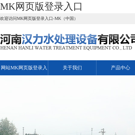
MK网页版登录入口
欢迎访问MK网页版登录入口-MK（中国）
网站MK网页版登录入
关于我们
产品中心
口