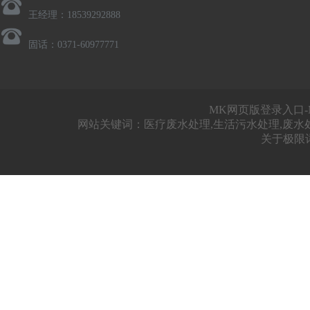
王经理：18539292888
固话：0371-60977771
MK网页版登录入口-
网站关键词：医疗废水处理,生活污水处理,废水
关于极限