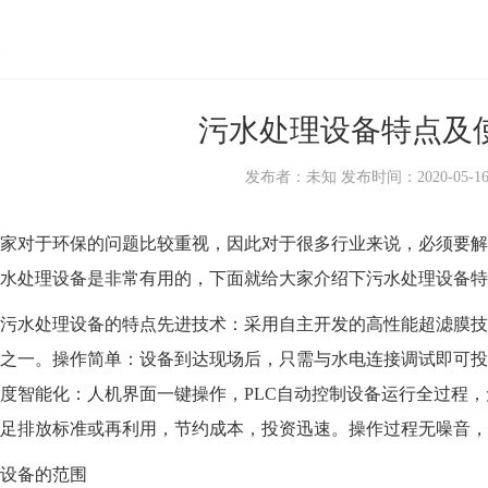
污水处理设备特点及
发布者：未知 发布时间：2020-05-16 1
对于环保的问题比较重视，因此对于很多行业来说，必须要解
水处理设备是非常有用的，下面就给大家介绍下
污水处理设备
特
水处理设备的特点先进技术：采用自主开发的高性能超滤膜技
之一。操作简单：设备到达现场后，只需与水电连接调试即可投
度智能化：人机界面一键操作，PLC自动控制设备运行全过程
足排放标准或再利用，节约成本，投资迅速。操作过程无噪音，
设备的范围