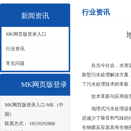
行业资讯
新闻资讯
MK网页版登录入口
行业资讯
常见问题
在当今社会，水资源的
新型污水处理解决方案
MK网页版登录
了污水处理技术的革新
技术革新与应用前
MK网页版登录入口-MK（中
入口-MK（中国）
地埋式污水处理设备，
国）
还减少了噪音和气味的
联系方式： 18539292888
生物膜反应器具有生物