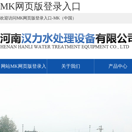
MK网页版登录入口
欢迎访问MK网页版登录入口-MK（中国）
网站MK网页版登录入
关于我们
产品中心
口