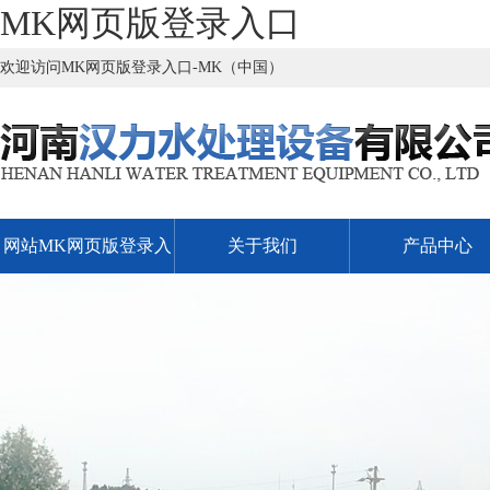
MK网页版登录入口
欢迎访问MK网页版登录入口-MK（中国）
网站MK网页版登录入
关于我们
产品中心
口