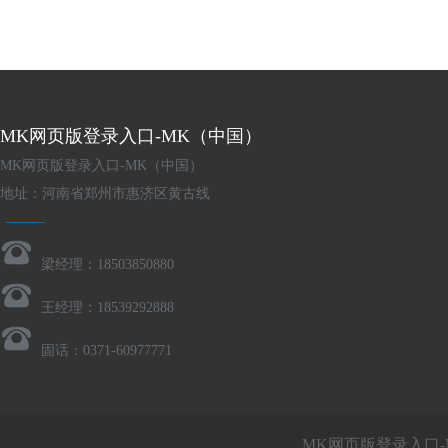
MK网页版登录入口-MK（中国）
MK网页版登录入口-MK（中国）
地址：河南省郑州市惠济区黄古线
梁经理：18503850880
王经理：18539292888
固话：0371-60977771
MK网页版登录入口-