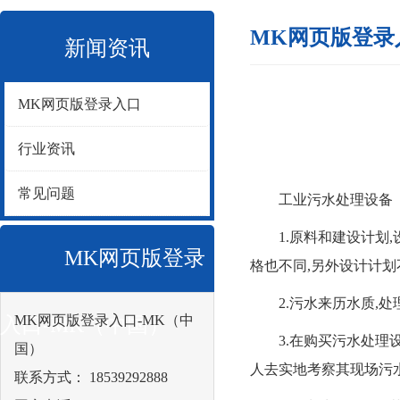
MK网页版登录
新闻资讯
MK网页版登录入口
行业资讯
常见问题
工业污水处理设备
1.原料和建设计划,设
MK网页版登录
格也不同,另外设计计划
2.污水来历水质,处理
MK网页版登录入口-MK（中
入口-MK（中国）
3.在购买污水处理设
国）
人去实地考察其现场污水
联系方式： 18539292888