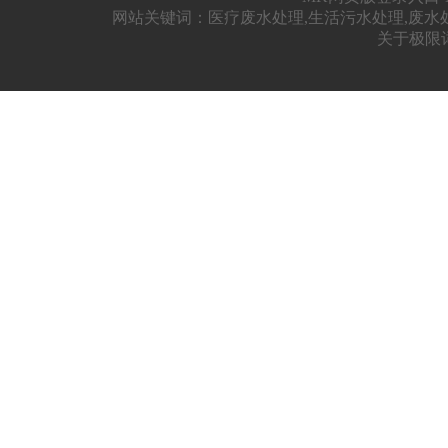
网站关键词：医疗废水处理,生活污水处理,废水
关于极限