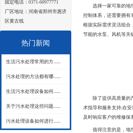
固定电话：0371-60977771
选择一家可靠的地埋式
厂区地址：河南省郑州市惠济
控制体系，还需要拥有
区黄古线
根据实际需求灵活组合
节能的水泵、风机等关
热门新闻
生活污水处理常用的方......
污水处理的方法都有哪......
生活污水处理设备如何......
除了提供高质量的产品
关于污水处理这些问题......
术指导和服务支持;在
及时响应客户的维修保
污水处理设备如何进行......
值得注意的是，地埋式