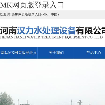
MK网页版登录入口
欢迎访问MK网页版登录入口-MK（中国）
网站MK网页版登录入
关于我们
产品中心
口