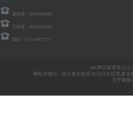
梁经理：18503850880
王经理：18539292888
固话：0371-60977771
MK网页版登录入口-
网站关键词：医疗废水处理,生活污水处理,废水
关于极限