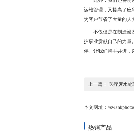
此外，我们还特别注重
运维管理，又提高了应
为客户节省了大量的人
不仅仅是在制造设备，
护事业贡献自己的力量
伴。让我们携手共进，
上一篇：
医疗废水处
本文网址：
//swankphoto
热销产品