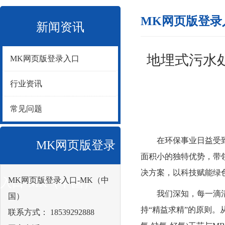
MK网页版登录
新闻资讯
地埋式污水
MK网页版登录入口
行业资讯
常见问题
在环保事业日益受到
MK网页版登录
面积小的独特优势，带
决方案，以科技赋能绿
MK网页版登录入口-MK（中
入口-MK（中国）
我们深知，每一滴清水
国）
持“精益求精”的原则。
联系方式： 18539292888