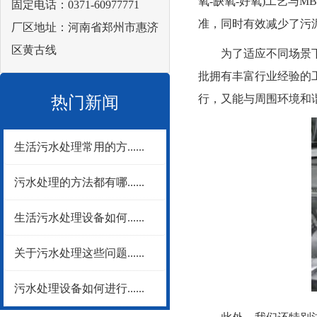
氧-缺氧-好氧)工艺与
固定电话：0371-60977771
准，同时有效减少了污
厂区地址：河南省郑州市惠济
区黄古线
为了适应不同场景下的
批拥有丰富行业经验的
行，又能与周围环境和
热门新闻
生活污水处理常用的方......
污水处理的方法都有哪......
生活污水处理设备如何......
关于污水处理这些问题......
污水处理设备如何进行......