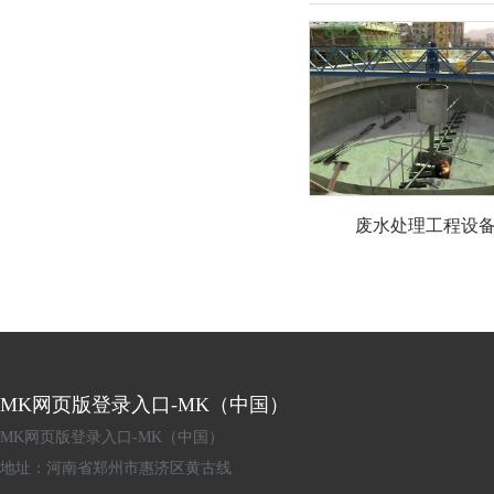
废水处理工程设
MK网页版登录入口-MK（中国）
MK网页版登录入口-MK（中国）
地址：河南省郑州市惠济区黄古线