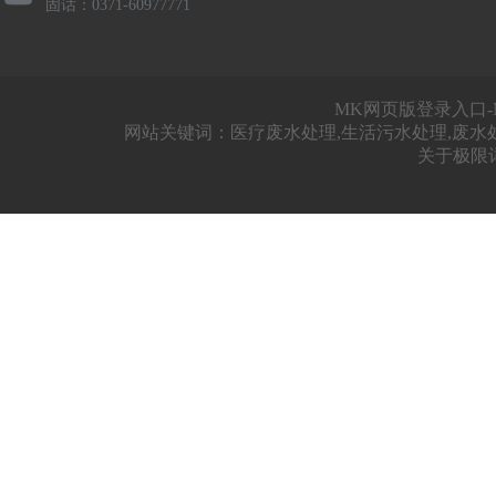
固话：0371-60977771
MK网页版登录入口-
网站关键词：医疗废水处理,生活污水处理,废水
关于极限