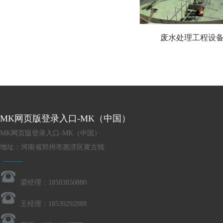
废水处理工程设
MK网页版登录入口-MK（中国）
MK网页版登录入口-MK（中国）
地址：河南省郑州市惠济区黄古线
梁经理：18503850880
王经理：18539292888