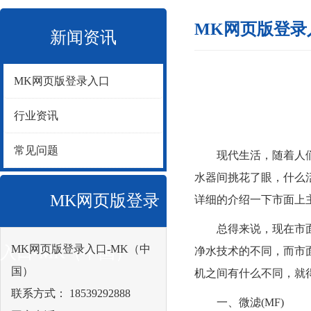
MK网页版登录
新闻资讯
MK网页版登录入口
行业资讯
常见问题
现代生活，随着人们对
水器间挑花了眼，什么
MK网页版登录
详细的介绍一下市面上
总得来说，现在市面上
MK网页版登录入口-MK（中
入口-MK（中国）
净水技术的不同，而市面
国）
机之间有什么不同，就
联系方式： 18539292888
一、微滤(MF)