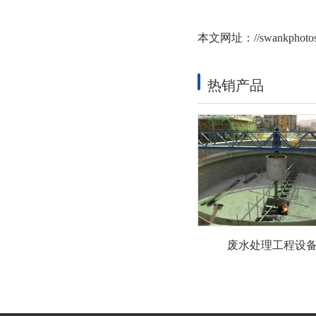
本文网址：
//swankphoto
热销产品
废水处理工程设