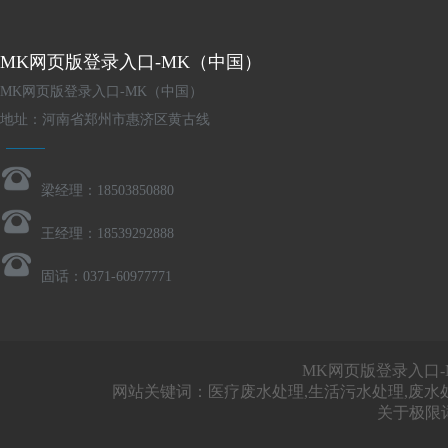
MK网页版登录入口-MK（中国）
MK网页版登录入口-MK（中国）
地址：河南省郑州市惠济区黄古线
梁经理：18503850880
王经理：18539292888
固话：0371-60977771
MK网页版登录入口-
网站关键词：医疗废水处理,生活污水处理,废水
关于极限