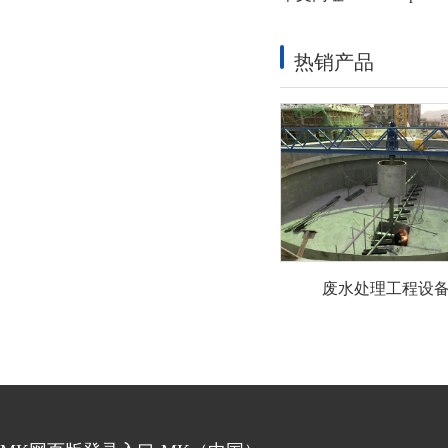
热销产品
废水处理工程设