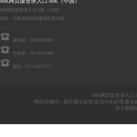
MK网页版登录入口-MK（中国）
MK网页版登录入口-MK（中国）
地址：河南省郑州市惠济区黄古线
梁经理：18503850880
王经理：18539292888
固话：0371-60977771
MK网页版登录入口-
网站关键词：医疗废水处理,生活污水处理,废水
关于极限