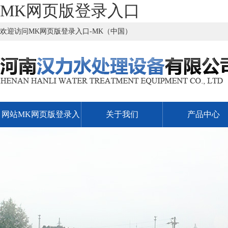
MK网页版登录入口
欢迎访问MK网页版登录入口-MK（中国）
网站MK网页版登录入
关于我们
产品中心
口