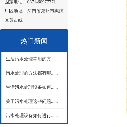
固定电话：0371-60977771
厂区地址：河南省郑州市惠济
区黄古线
热门新闻
生活污水处理常用的方......
污水处理的方法都有哪......
生活污水处理设备如何......
关于污水处理这些问题......
污水处理设备如何进行......