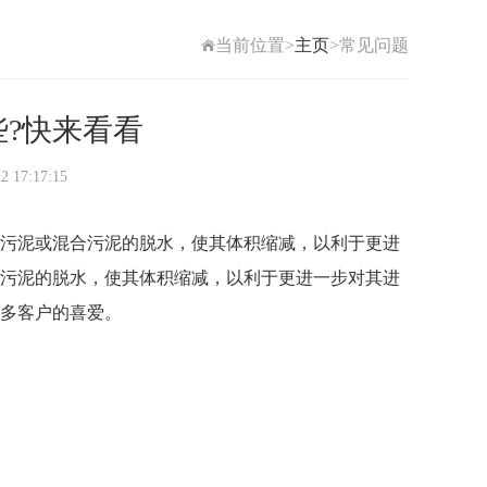
当前位置>
主页
>常见问题
?快来看看
7:17:15
污泥或混合污泥的脱水，使其体积缩减，以利于更进
污泥的脱水，使其体积缩减，以利于更进一步对其进
多客户的喜爱。