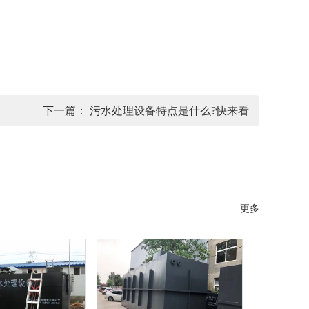
下一篇：
污水处理设备特点是什么?快来看
更多