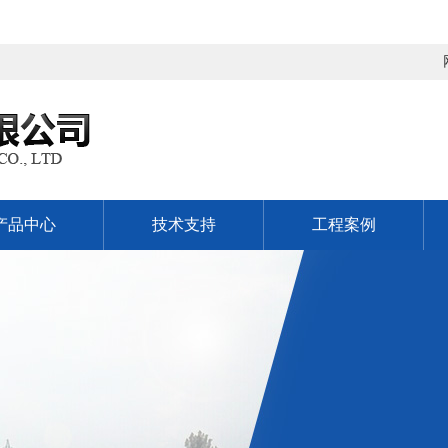
产品中心
技术支持
工程案例